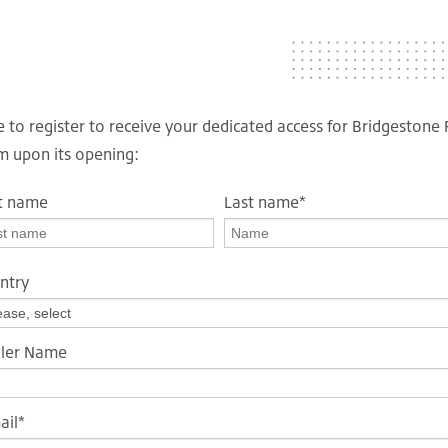
e to register to receive your dedicated access for Bridgestone 
rm upon its opening:
st name
Last name
*
ntry
ler Name
ail
*