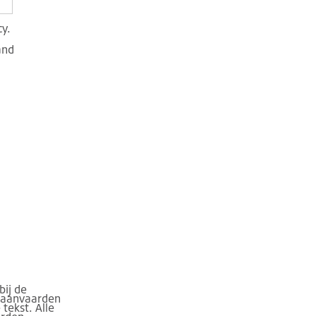
cy.
and
bij de
, aanvaarden
tekst. Alle