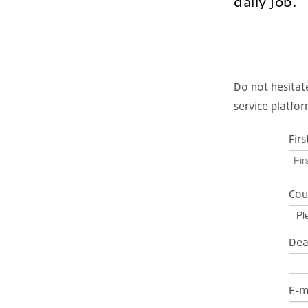
daily job.
Do not hesitat
service platfo
Fir
Cou
Dea
E-m