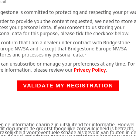
dgestone is committed to protecting and respecting your priva
order to provide you the content requested, we need to store 
cess your personal data. If you consent to us storing your
sonal data for this purpose, please tick the checkbox below.
I confirm that I am a dealer under contract with Bridgestone
urope NV/SA and I accept that Bridgestone Europe NV/SA
tores and processes my personal data.
*
 can unsubscribe or manage your preferences at any time. For
e information, please review our
Privacy Policy
.
 de informatie daarin zijn uitsluitend ter informatie. Hoewel 
 dit document de grootst mogelijke zorgvuldigheid is betracht
akelijkheid voor eventuele schade als gevolg van fouten in de 