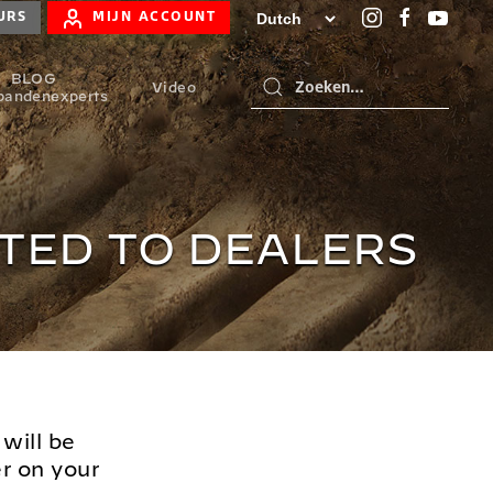
URS
MIJN ACCOUNT
BLOG
Video
bandenexperts
TED TO DEALERS
will be
r on your