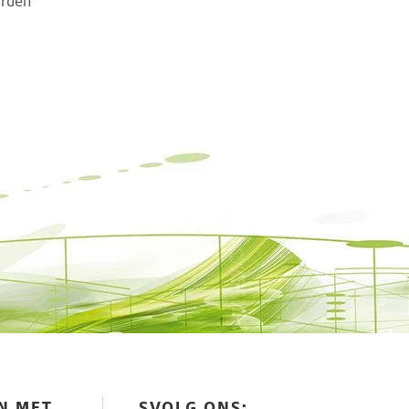
orden
N MET
SVOLG ONS: