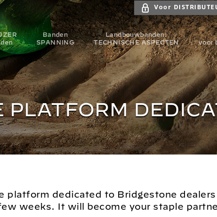
Voor DISTRIBUTE
JZER
Banden
Landbouwbanden:
nden
SPANNING
TECHNISCHE ASPECTEN
voor 
E PLATFORM DEDICA
e platform dedicated to Bridgestone dealers 
 few weeks. It will become your staple partne