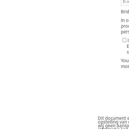
Bri
In 
pro
per
E
s
You
mor
Dit document en
opstelling van
wij geen aanspr