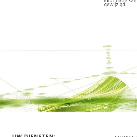
informatie ka
gewijzigd.
UW DIENSTEN: