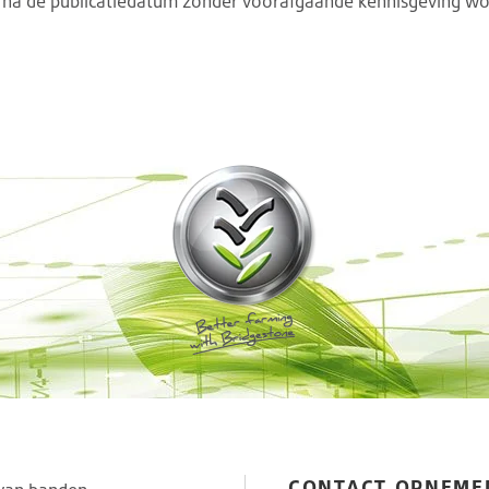
n na de publicatiedatum zonder voorafgaande kennisgeving w
CONTACT OPNEME